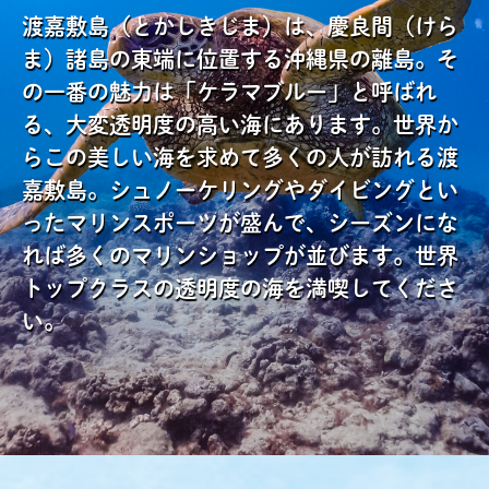
渡嘉敷島（とかしきじま）は、慶良間（けら
ま）諸島の東端に位置する沖縄県の離島。そ
の一番の魅力は「ケラマブルー」と呼ばれ
る、大変透明度の高い海にあります。世界か
らこの美しい海を求めて多くの人が訪れる渡
嘉敷島。シュノーケリングやダイビングとい
ったマリンスポーツが盛んで、シーズンにな
れば多くのマリンショップが並びます。世界
トップクラスの透明度の海を満喫してくださ
い。